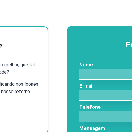
E
?
Nome
o melhor, que tal
dade?
licando nos ícones
E-mail
 nosso retorno.
Telefone
Mensagem